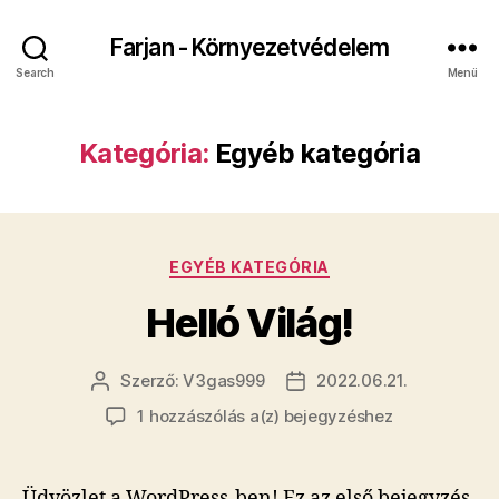
Farjan - Környezetvédelem
Search
Menü
Kategória:
Egyéb kategória
Kategóriák
EGYÉB KATEGÓRIA
Helló Világ!
Szerző:
V3gas999
2022.06.21.
Bejegyzés
Bejegyzés
szerzője
dátuma
Helló
1 hozzászólás a(z)
bejegyzéshez
Világ!
Üdvözlet a WordPress-ben! Ez az első bejegyzés,